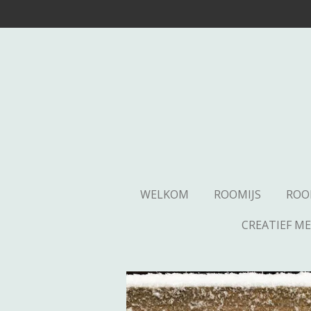
Ga
direct
naar
de
hoofdinhoud
WELKOM
ROOMIJS
ROO
CREATIEF M