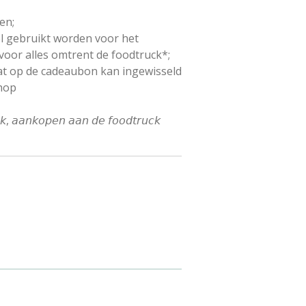
en;
 gebruikt worden voor het
voor alles omtrent de foodtruck*;
at op de cadeaubon kan ingewisseld
hop
𝘬, 𝘢𝘢𝘯𝘬𝘰𝘱𝘦𝘯 𝘢𝘢𝘯 𝘥𝘦 𝘧𝘰𝘰𝘥𝘵𝘳𝘶𝘤𝘬