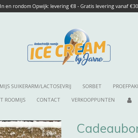
In en rondom Opwijk: levering €8 - Gratis levering vanaf €3
MIJS SUIKERARM/LACTOSEVRIJ
SORBET
PROEFPAK
ET ROOMIJS
CONTACT
VERKOOPPUNTEN
Cadeaubo