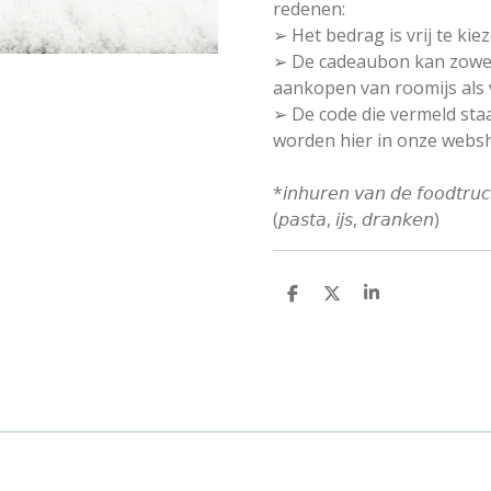
redenen:
➢ Het bedrag is vrij te kiez
➢ De cadeaubon kan zowel
aankopen van roomijs als 
➢ De code die vermeld sta
worden hier in onze webs
*𝘪𝘯𝘩𝘶𝘳𝘦𝘯 𝘷𝘢𝘯 𝘥𝘦 𝘧𝘰𝘰𝘥𝘵𝘳𝘶
(𝘱𝘢𝘴𝘵𝘢, 𝘪𝘫𝘴, 𝘥𝘳𝘢𝘯𝘬𝘦𝘯)
D
D
S
e
e
h
l
e
a
e
l
r
n
e