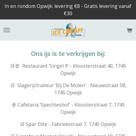
In en rondom Opwijk: levering €8 - Gratis levering vanaf
Ga
€30
direct
naar
de
hoofdinhoud
Ons ijs is te verkrijgen bij:
🛒🍨 Restaurant ‘Singel 9’ - Kloosterstraat 40, 1745
Opwijk
🛒 Slagerij/traiteur ‘Bij De Molen’ - Nieuwstraat 58,
1745 Opwijk
🍨 Cafetaria ‘Spechteshof’ - Kloosterstraat 7, 1745
Opwijk
🛒 Spar Elite - Fabriekstraat 7, 1745 Opwijk