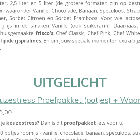
er, 2,5 liter en 5 liter (de grotere formaten zijn op beste
n
, waaronder Vanille, Chocolade, Banaan, Speculoos, Stracc
her, Sorbet Citroen en Sorbet Framboos. Voor wie lactose
rij ijs in de smaken Vanille (ook suikerarm).
Daarnaast
e huisgemaakte
frisco's
: Chef Classic, Chef Pink, Chef Whi
rfijnde
ijspralines
. En om jouw speciale momenten extra bij
.
UITGELICHT
uzestress Proefpakket (potjes) + Wa
6,00
 je
keuzestress?
Dan is dit
proefpakket
iets voor u.
0 potjes roomijs - vanille, chocolade, banaan, speculoos, stra