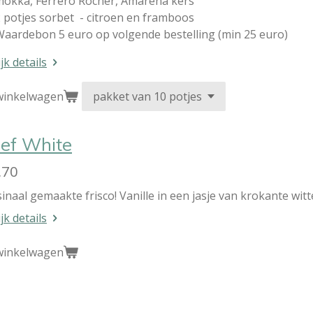
mokka, Ferrero Rocher, Amarena kers
 potjes sorbet - citroen en framboos
aardebon 5 euro op volgende bestelling (min 25 euro)
jk details
winkelwagen
ef White
,70
sinaal gemaakte frisco! Vanille in een jasje van krokante wit
jk details
winkelwagen