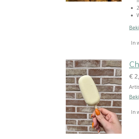
2
W
Beki
In 
Ch
€ 2
Arti
Beki
In 