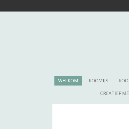
Ga
direct
naar
de
hoofdinhoud
WELKOM
ROOMIJS
ROO
CREATIEF M