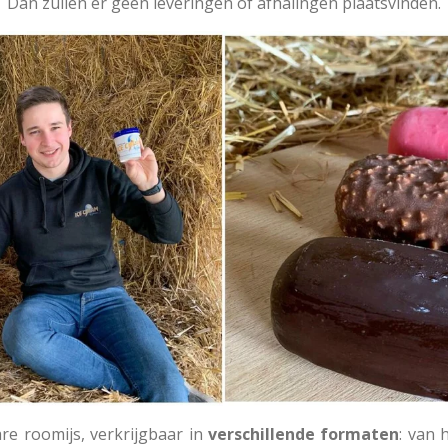
Dan zullen er geen leveringen of afhalingen plaatsvinden.
e roomijs, verkrijgbaar in
verschillende formaten
: van 