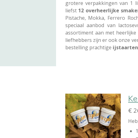
grotere verpakkingen van 1 lit
liefst
12 overheerlijke smake
Pistache, Mokka, Ferrero Roc
speciaal aanbod van lactosev
assortiment aan met heerlijk
liefhebbers zijn er ook onze ve
bestelling prachtige
ijstaarten
Ke
€ 2
Heb
1