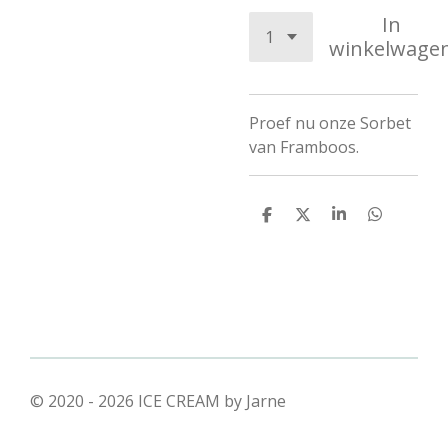
In
winkelwage
Proef nu onze Sorbet
van Framboos.
D
D
S
D
e
e
h
e
l
e
a
l
e
l
r
e
n
e
n
© 2020 - 2026 ICE CREAM by Jarne