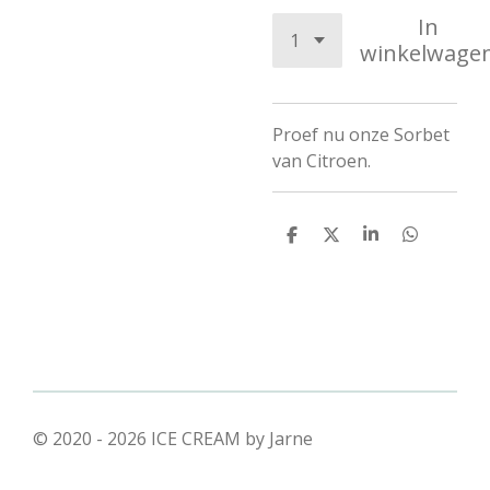
In
winkelwage
Proef nu onze Sorbet
van Citroen.
D
D
S
D
e
e
h
e
l
e
a
l
e
l
r
e
n
e
n
© 2020 - 2026 ICE CREAM by Jarne