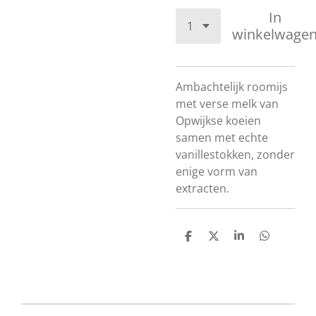
In
winkelwage
Ambachtelijk roomijs
met verse melk van
Opwijkse koeien
samen met echte
vanillestokken, zonder
enige vorm van
extracten.
D
D
S
D
e
e
h
e
l
e
a
l
e
l
r
e
n
e
n